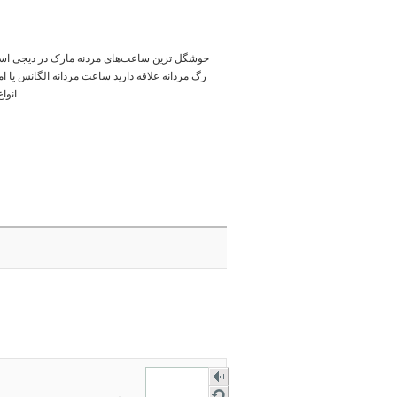
رگ مردانه علاقه دارید ساعت مردانه الگانس یا 
انواع ساعت مردانه ویولت و ساعت مردانه تیسوت هم انتخاب‌هایی عالی برای طرفداران بندچرمی هستند.
숫자
음성
새로