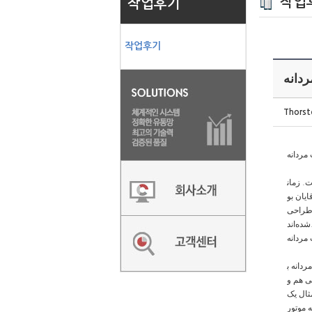
작업
작업후기
작업후기
دانه
Thorst
مردانه
. زمان
یان بو
 طراحی
اند.
مردانه
دانه ب
چی هم و
ثال یک
 موتور