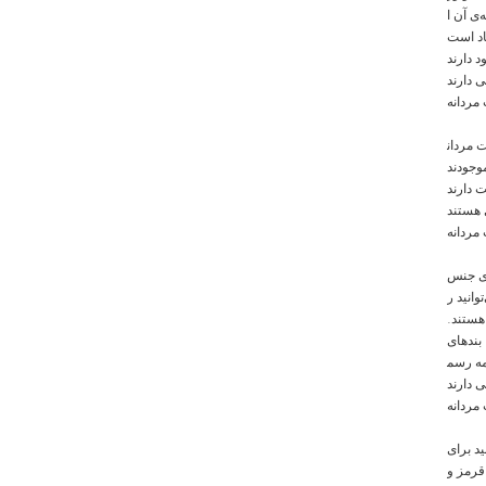
ی آن ا
 دارند
مردانه
 مردان
موجودند
ردانه
‌ی جنس
انید ر
هستند.
بندهای
مه رسم
مردانه
د برای
قرمز و