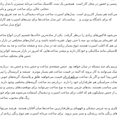
 رسمی و حضور در محل کار است. همچنین یک ست کلاسیک ساعت مردانه سیتیزن با مدل زنانه‌
نتخابی عالی برای ساعت عروس و داماد است.
می‌کنند هم بسیار کاربردی است. مدل‌های اسپرت ساعت مردانه دیجیتالی با بند ضد تعریق وجود
که برای باشگاه و دویدن و ... مناسب‌اند. این مدل ساعت‌ها برای تیپ‌های اسپرت هم کارایی دارند.
انواع مدل ساعت 
 می‌شود فاکتورهای زیادی را درنظر گرفت. یکی از ساده‌ترین حالت‌ها تقسیم کردن انواع ساعت
عقربه‌ای می‌توانند دو، سه یا حتی چهار عقربه داشته باشند و در اندازه‌های مختلفی در بازار 
جنس های مختلف ساعت م
زنیم پای چند مسئله در میان خواهد بود. جنس صفحه‌ی ساعت و جنس بدنه و جنس بند. درباره
 می‌توانند به کار بروند که البته در قیمت ساعت هم بسیار موثرند. شیشه و کریستال را می‌تو
نس پیدا کنید و اگر یک ساعت م
ردانه ارزان
قیمت می‌خواهید طلق و پلاستیک گزینه‌های خوبی 
سرامیکی هم طرفداران خود را دارند. درباره‌ی بند ساعت گزینه‌های مختلفی وجود دارند. 
سمی مناسب هستند، بندهای چرمی بسته به نوع ساعت می‌توانند برای موقعیت‌های رسمی و نی
رنگ های محبوب ساعت 
لزی و بند چرمی مشکی و قهوه‌ای پرطرفدارترین ساعت‌ها میان آقایان هستند. هرچند می‌توانی
‌های رنگی مانند زرشکی و سبز سیر بروید. برای ساعت مردانه اسپرت هم تنوع رنگی زیادی از 